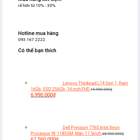
rẻ hơn từ 10% - 30%
Hotline mua hàng
093.167.2222
Có thể bạn thích
Lenovo Thinkpad L14 Gen 1, Ram
16Gb, SSD 256Gb, 14 inch FHD
10.900.000
₫
Giá
Giá
6.990.000
₫
gốc
hiện
là:
tại
10.900.000₫.
là:
6.990.000₫.
Dell Precison 7760 Intel Xeon
Processor W-11855M, Màn 17.3inch
68.900.000
₫
Giá
Giá
67.560.000
₫