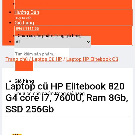
Cho Thuê Laptop
Hướng Dẫn
Gọi tư vấn:
Giỏ hàng
0967.1111.55
Chưa có sản phẩm trong giỏ hàng.
Tìm
kiếm:
Trang chủ
/
Laptop Cũ HP
/
Laptop HP Elitebook Cũ
Giỏ hàng
Laptop cũ HP Elitebook 820
Chưa có sản phẩm trong giỏ hàng.
G4 core i7, 7600U, Ram 8Gb,
SSD 256Gb