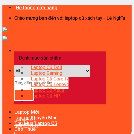
Skip
Hệ thống cửa hàng
to
Chào mừng bạn đến với laptop cũ xách tay - Lê Nghĩa
content
Danh mục sản phẩm
Laptop Cũ Dell
Laptop Gaming
Laptop Cũ Core I7
Tìm
Laptop Cũ Lenovo
kiếm:
Laptop Cũ Asus
Laptop Cũ HP
Laptop Cũ Acer
Laptop Mới
Laptop Khuyến Mãi
Gọi đặt hàng
Thu Mua Laptop Cũ
0967.1111.55
Cho Thuê