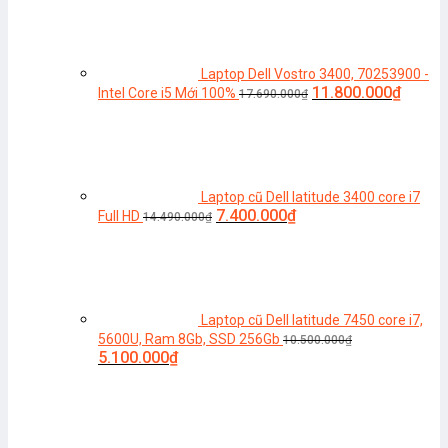
là:
tại
8.900.000₫.
là:
7.500.000₫.
Laptop Dell Vostro 3400, 70253900 -
Giá
Giá
11.800.000
₫
Intel Core i5 Mới 100%
17.690.000
₫
gốc
hiện
là:
tại
17.690.000₫.
là:
11.800
Laptop cũ Dell latitude 3400 core i7
Giá
Giá
7.400.000
₫
Full HD
14.490.000
₫
gốc
hiện
là:
tại
14.490.000₫.
là:
7.400.000₫.
Laptop cũ Dell latitude 7450 core i7,
5600U, Ram 8Gb, SSD 256Gb
10.500.000
₫
Giá
Giá
5.100.000
₫
gốc
hiện
là:
tại
10.500.000₫.
là:
5.100.000₫.