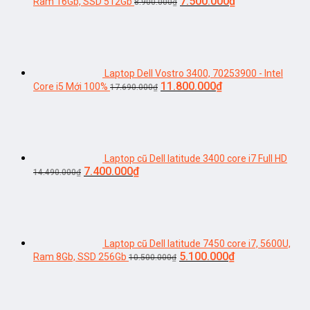
Giá
Giá
7.500.000
₫
Ram 16Gb, SSD 512Gb
8.900.000
₫
gốc
hiện
là:
tại
8.900.000₫.
là:
7.500.000₫.
Laptop Dell Vostro 3400, 70253900 - Intel
Giá
Giá
11.800.000
₫
Core i5 Mới 100%
17.690.000
₫
gốc
hiện
là:
tại
17.690.000₫.
là:
11.800.000₫.
Laptop cũ Dell latitude 3400 core i7 Full HD
Giá
Giá
7.400.000
₫
14.490.000
₫
gốc
hiện
là:
tại
14.490.000₫.
là:
7.400.000₫.
Laptop cũ Dell latitude 7450 core i7, 5600U,
Giá
Giá
5.100.000
₫
Ram 8Gb, SSD 256Gb
10.500.000
₫
gốc
hiện
là:
tại
10.500.000₫.
là:
5.100.000₫.