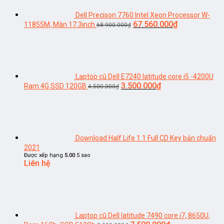
6.990.000₫.
Dell Precison 7760 Intel Xeon Processor W-
Giá
Giá
67.560.000
₫
11855M, Màn 17.3inch
68.900.000
₫
gốc
hiện
là:
tại
68.900.000₫.
là:
67.560.000₫.
Laptop cũ Dell E7240 latitude core i5 -4200U
Giá
Giá
3.500.000
₫
Ram 4G SSD 120GB
4.500.000
₫
gốc
hiện
là:
tại
4.500.000₫.
là:
3.500.000₫.
Download Half Life 1.1 Full CD Key bản chuẩn
2021
Được xếp hạng
5.00
5 sao
Liên hệ
Laptop cũ Dell latitude 7490 core i7, 8650U,