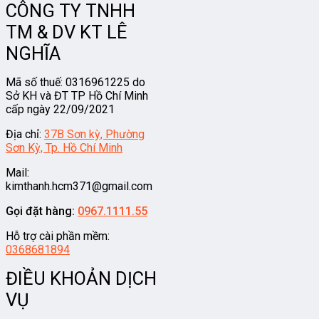
CÔNG TY TNHH
TM & DV KT LÊ
NGHĨA
Mã số thuế: 0316961225 do
Sở KH và ĐT TP Hồ Chí Minh
cấp ngày 22/09/2021
Địa chỉ:
37B Sơn kỳ, Phường
Sơn Kỳ, Tp. Hồ Chí Minh
Mail:
kimthanh.hcm371@gmail.com
Gọi đặt hàng:
0967.1111.55
Hỗ trợ cài phần mềm:
0368681894
ĐIỀU KHOẢN DỊCH
VỤ