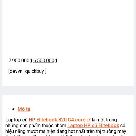
Giá
Giá
7.900.000
₫
6.500.000
₫
gốc
hiện
[devvn_quickbuy ]
là:
tại
7.900.000₫.
là:
6.500.000₫.
Mô tả
Laptop cũ
HP Elitebook 820 G4 core i7
là một trong
những sản phẩm thuộc nhóm
Laptop HP cũ Elitebook
có
hiệu năng mượt mà hiện đang hot nhất trên thị trường máy