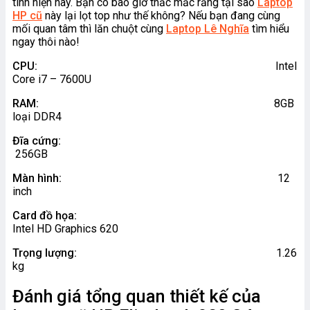
tính hiện nay. Bạn có bao giờ thắc mắc rằng tại sao
Laptop
HP cũ
này lại lọt top như thế không? Nếu bạn đang cùng
mối quan tâm thì lăn chuột cùng
Laptop Lê Nghĩa
tìm hiểu
ngay thôi nào!
CPU:
Intel
Core i7 – 7600U
RAM:
8GB
loại DDR4
Đĩa cứng:
256GB
Màn hình:
12
inch
Card đồ họa:
Intel HD Graphics 620
Trọng lượng:
1.26
kg
Đánh giá tổng quan thiết kế của