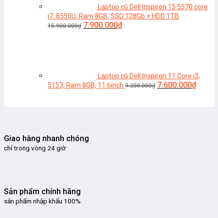
Laptop cũ Dell Inspiron 15 5570 core
i7, 8550U, Ram 8GB, SSD 128Gb + HDD 1TB
Giá
Giá
7.900.000
₫
15.900.000
₫
gốc
hiện
là:
tại
15.900.000₫.
là:
7.900.000₫.
Laptop cũ Dell Inspiron 11 Core i3,
Giá
Giá
7.600.000
₫
5153, Ram 8GB, 11.6inch
9.200.000
₫
gốc
hiện
là:
tại
9.200.000₫.
là:
7.600.
Giao hàng nhanh chóng
chỉ trong vòng 24 giờ
Sản phẩm chính hãng
sản phẩm nhập khẩu 100%