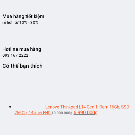
Mua hàng tiết kiệm
rẻ hơn từ 10% - 30%
Hotline mua hàng
093.167.2222
Có thể bạn thích
Lenovo Thinkpad L14 Gen 1, Ram 16Gb, SSD
Giá
Giá
6.990.000
₫
256Gb, 14 inch FHD
10.900.000
₫
gốc
hiện
là:
tại
10.900.000₫.
là: