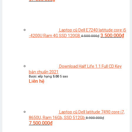
gốc
hiện
là:
tại
68.900.000₫.
là:
67.560.000₫.
Laptop cũ Dell E7240 latitude core i5
Giá
Giá
3.500.000
₫
-4200U Ram 4G SSD 120GB
4.500.000
₫
gốc
hiện
là:
tại
4.500.000₫.
là:
3.5
Download Half Life 1.1 Full CD Key
bản chuẩn 2021
Được xếp hạng
5.00
5 sao
Liên hệ
Laptop cũ Dell latitude 7490 core i7,
8650U, Ram 16Gb, SSD 512Gb
8.900.000
₫
Giá
Giá
7.500.000
₫
gốc
hiện