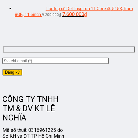
Laptop cũ Dell Inspiron 11 Core i3, 5153, Ram
Giá
Giá
7.600.000
₫
8GB, 11.6inch
9.200.000
₫
gốc
hiện
là:
tại
9.200.000₫.
là:
7.600.000₫.
CÔNG TY TNHH
TM & DV KT LÊ
NGHĨA
Mã số thuế: 0316961225 do
Sở KH và ĐT TP Hồ Chí Minh