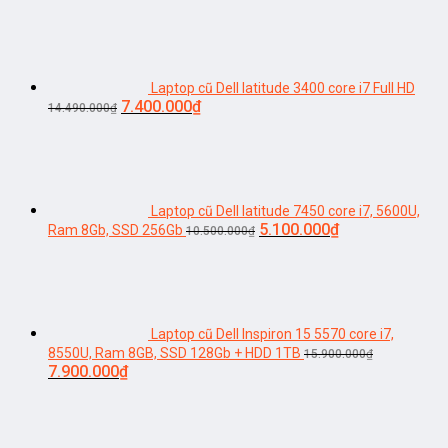
gốc
hiện
là:
tại
17.690.000₫.
là:
11.800.000₫.
Laptop cũ Dell latitude 3400 core i7 Full HD
Giá
Giá
7.400.000
₫
14.490.000
₫
gốc
hiện
là:
tại
14.490.000₫.
là:
7.400.000₫.
Laptop cũ Dell latitude 7450 core i7, 5600U,
Giá
Giá
5.100.000
₫
Ram 8Gb, SSD 256Gb
10.500.000
₫
gốc
hiện
là:
tại
10.500.000₫.
là:
5.100.000₫.
Laptop cũ Dell Inspiron 15 5570 core i7,
8550U, Ram 8GB, SSD 128Gb + HDD 1TB
15.900.000
₫
Giá
Giá
7.900.000
₫
gốc
hiện
là:
tại
15.900.000₫.
là:
7.900.000₫.