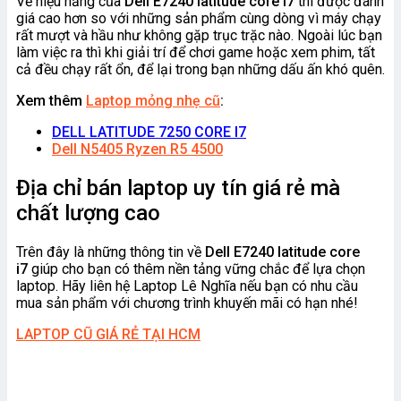
Về hiệu năng của
Dell E7240 latitude core i7
thì được đánh
giá cao hơn so với những sản phẩm cùng dòng vì máy chạy
rất mượt và hầu như không gặp trục trặc nào. Ngoài lúc bạn
làm việc ra thì khi giải trí để chơi game hoặc xem phim, tất
cả đều chạy rất ổn, để lại trong bạn những dấu ấn khó quên.
Xem thêm
Laptop mỏng nhẹ cũ
:
DELL LATITUDE 7250 CORE I7
Dell N5405 Ryzen R5 4500
Địa chỉ bán laptop uy tín giá rẻ mà
chất lượng cao
Trên đây là những thông tin về
Dell E7240 latitude core
i7
giúp cho bạn có thêm nền tảng vững chắc để lựa chọn
laptop. Hãy liên hệ Laptop Lê Nghĩa nếu bạn có nhu cầu
mua sản phẩm với chương trình khuyến mãi có hạn nhé!
LAPTOP CŨ GIÁ RẺ TẠI HCM