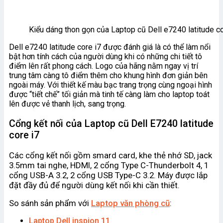
Kiểu dáng thon gọn của Laptop cũ Dell e7240 latitude co
Dell e7240 latitude core i7 được đánh giá là có thể làm nổi
bật hơn tính cách của người dùng khi có những chi tiết tô
điểm lên rất phong cách. Logo của hãng nằm ngay vị trí
trung tâm càng tô điểm thêm cho khung hình đơn giản bên
ngoài máy. Với thiết kế màu bạc trang trọng cùng ngoại hình
được “tiết chế” tối giản mà tinh tế càng làm cho laptop toát
lên được vẻ thanh lịch, sang trọng.
Cổng kết nối của Laptop cũ
Dell E7240 latitude
core i7
Các cổng kết nối gồm smard card, khe thẻ nhớ SD, jack
3.5mm tai nghe, HDMI, 2 cổng Type C-Thunderbolt 4, 1
cổng USB-A 3.2, 2 cổng USB Type-C 3.2. Máy được lắp
đặt đầy đủ để người dùng kết nối khi cần thiết.
So sánh sản phẩm với
Laptop văn phòng cũ
:
Laptop Dell inspion 11