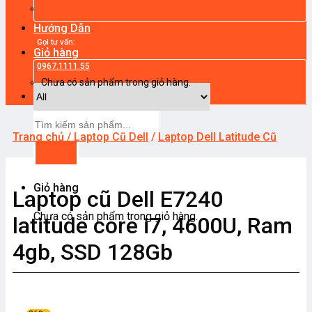
Cho Thuê Laptop
Hướng Dẫn
Gọi tư vấn:
Giỏ hàng
0967.1111.55
Chưa có sản phẩm trong giỏ hàng.
Tìm
kiếm:
Trang chủ
/
Laptop Cũ Dell
/
Laptop Dell Latitude Cũ
Giỏ hàng
Laptop cũ Dell E7240
Chưa có sản phẩm trong giỏ hàng.
latitude core i7, 4600U, Ram
4gb, SSD 128Gb