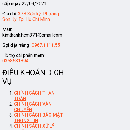
cấp ngày 22/09/2021
Địa chỉ:
37B Sơn kỳ, Phường
Sơn Kỳ, Tp. Hồ Chí Minh
Mail:
kimthanh.hcm371@gmail.com
Gọi đặt hàng:
0967.1111.55
Hỗ trợ cài phần mềm:
0368681894
ĐIỀU KHOẢN DỊCH
VỤ
CHÍNH SÁCH THANH
TOÁN
CHÍNH SÁCH VẬN
CHUYỂN
CHÍNH SÁCH BẢO MẬT
THÔNG TIN
CHÍNH SÁCH XỬ LÝ