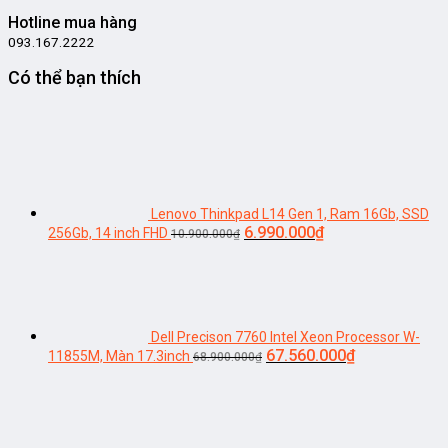
Hotline mua hàng
093.167.2222
Có thể bạn thích
Lenovo Thinkpad L14 Gen 1, Ram 16Gb, SSD
Giá
Giá
6.990.000
₫
256Gb, 14 inch FHD
10.900.000
₫
gốc
hiện
là:
tại
10.900.000₫.
là:
6.990.000₫.
Dell Precison 7760 Intel Xeon Processor W-
Giá
Giá
67.560.000
₫
11855M, Màn 17.3inch
68.900.000
₫
gốc
hiện
là:
tại
68.900.000₫.
là:
67.560.000₫.