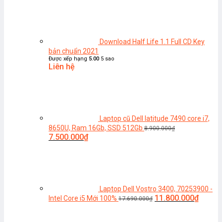
là:
tại
4.500.000₫.
là:
3.5
Download Half Life 1.1 Full CD Key
bản chuẩn 2021
Được xếp hạng
5.00
5 sao
Liên hệ
Laptop cũ Dell latitude 7490 core i7,
8650U, Ram 16Gb, SSD 512Gb
8.900.000
₫
Giá
Giá
7.500.000
₫
gốc
hiện
là:
tại
8.900.000₫.
là:
7.500.000₫.
Laptop Dell Vostro 3400, 70253900 -
Giá
Giá
11.800.000
₫
Intel Core i5 Mới 100%
17.690.000
₫
gốc
hiện
là:
tại