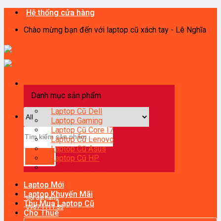
Skip
Hệ thống cửa hàng
to
Chào mừng bạn đến với laptop cũ xách tay - Lê Nghĩa
content
Danh mục sản phẩm
Laptop Cũ Dell
Laptop Gaming
Laptop Cũ Core I7
Tìm
Laptop Cũ Lenovo
kiếm:
Laptop Cũ Asus
Laptop Cũ HP
Laptop Cũ Acer
Laptop Mới
Laptop Khuyến Mãi
Gọi đặt hàng
Thu Mua Laptop Cũ
0967.1111.55
Cho Thuê