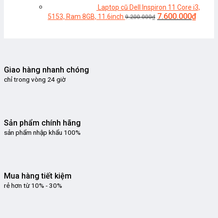
Laptop cũ Dell Inspiron 11 Core i3,
Giá
Giá
7.600.000
₫
5153, Ram 8GB, 11.6inch
9.200.000
₫
gốc
hiện
là:
tại
9.200.000₫.
là:
7.600.
Giao hàng nhanh chóng
chỉ trong vòng 24 giờ
Sản phẩm chính hãng
sản phẩm nhập khẩu 100%
Mua hàng tiết kiệm
rẻ hơn từ 10% - 30%