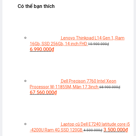
Có thể bạn thích
Lenovo Thinkpad L14 Gen 1, Ram
16Gb, SSD 256Gb, 14 inch FHD
10.900.000
₫
Giá
Giá
6.990.000
₫
gốc
hiện
là:
tại
10.900.000₫.
là:
6.990.000₫.
Dell Precison 7760 Intel Xeon
Processor W-11855M, Màn 17.3inch
68.900.000
₫
Giá
Giá
67.560.000
₫
gốc
hiện
là:
tại
68.900.000₫.
là:
67.560.000₫.
Laptop cũ Dell E7240 latitude core i5
Giá
Giá
3.500.000
₫
-4200U Ram 4G SSD 120GB
4.500.000
₫
gốc
hiện