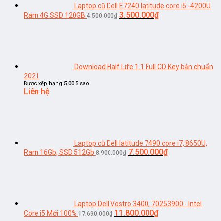
Laptop cũ Dell E7240 latitude core i5 -4200U
Giá
Giá
3.500.000
₫
Ram 4G SSD 120GB
4.500.000
₫
gốc
hiện
là:
tại
4.500.000₫.
là:
3.500.000₫.
Download Half Life 1.1 Full CD Key bản chuẩn
2021
Được xếp hạng
5.00
5 sao
Liên hệ
Laptop cũ Dell latitude 7490 core i7, 8650U,
Giá
Giá
7.500.000
₫
Ram 16Gb, SSD 512Gb
8.900.000
₫
gốc
hiện
là:
tại
8.900.000₫.
là:
7.500.000₫.
Laptop Dell Vostro 3400, 70253900 - Intel
Giá
Giá
11.800.000
₫
Core i5 Mới 100%
17.690.000
₫