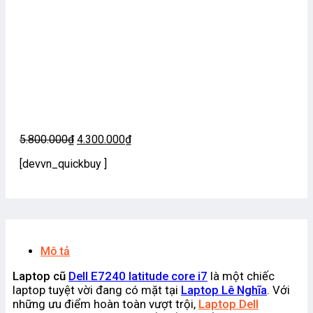
Giá
Giá
5.800.000
₫
4.300.000
₫
gốc
hiện
[devvn_quickbuy ]
là:
tại
5.800.000₫.
là:
4.300.000₫.
Mô tả
Laptop cũ
Dell E7240 latitude core i7
là một chiếc
laptop tuyệt vời đang có mặt tại
Laptop Lê Nghĩa
. Với
những ưu điểm hoàn toàn vượt trội,
Laptop Dell